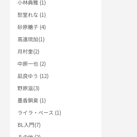
小林典雅 (1)
愁堂れな (1)
砂原糖子 (4)
高遠琉加(1)
月村奎(2)
中原一也 (2)
凪良ゆう (12)
野原滋(3)
墨香銅臭 (1)
ライラ・ペース (1)
BL入門(7)
その他 (2)