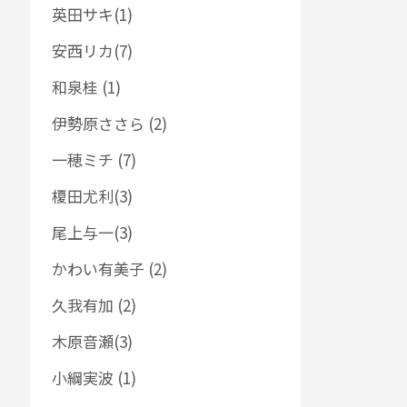
英田サキ(1)
安西リカ(7)
和泉桂 (1)
伊勢原ささら (2)
一穂ミチ (7)
榎田尤利(3)
尾上与一(3)
かわい有美子 (2)
久我有加 (2)
木原音瀬(3)
小綱実波 (1)