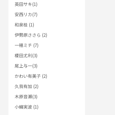
英田サキ(1)
安西リカ(7)
和泉桂 (1)
伊勢原ささら (2)
一穂ミチ (7)
榎田尤利(3)
尾上与一(3)
かわい有美子 (2)
久我有加 (2)
木原音瀬(3)
小綱実波 (1)