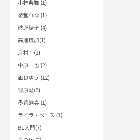
小林典雅 (1)
愁堂れな (1)
砂原糖子 (4)
高遠琉加(1)
月村奎(2)
中原一也 (2)
凪良ゆう (12)
野原滋(3)
墨香銅臭 (1)
ライラ・ペース (1)
BL入門(7)
その他 (2)