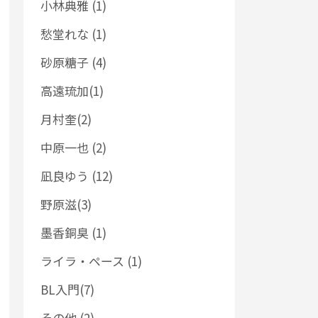
小林典雅 (1)
愁堂れな (1)
砂原糖子 (4)
高遠琉加(1)
月村奎(2)
中原一也 (2)
凪良ゆう (12)
野原滋(3)
墨香銅臭 (1)
ライラ・ペース (1)
BL入門(7)
その他 (2)