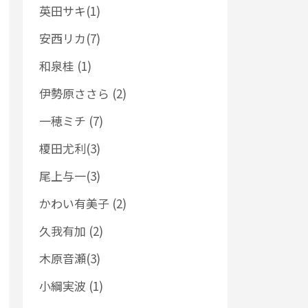
英田サキ(1)
安西リカ(7)
和泉桂 (1)
伊勢原ささら (2)
一穂ミチ (7)
榎田尤利(3)
尾上与一(3)
かわい有美子 (2)
久我有加 (2)
木原音瀬(3)
小綱実波 (1)