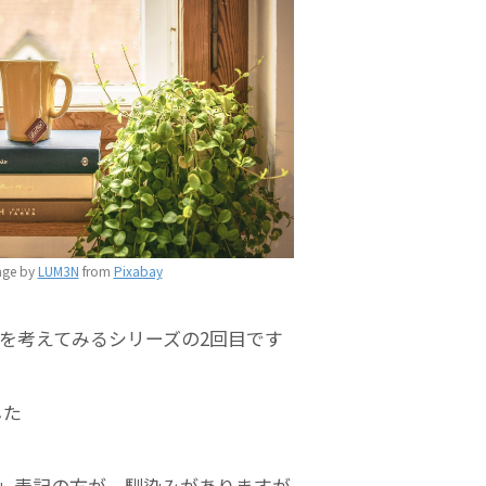
age by
LUM3N
from
Pixabay
を考えてみるシリーズの2回目です
した
」表記の方が、馴染みがありますが