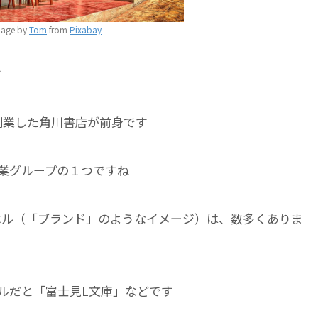
mage by
Tom
from
Pixabay
す
して創業した角川書店が前身です
業グループの１つですね
ーベル（「ブランド」のようなイメージ）は、数多くありま
ルだと「富士見L文庫」などです