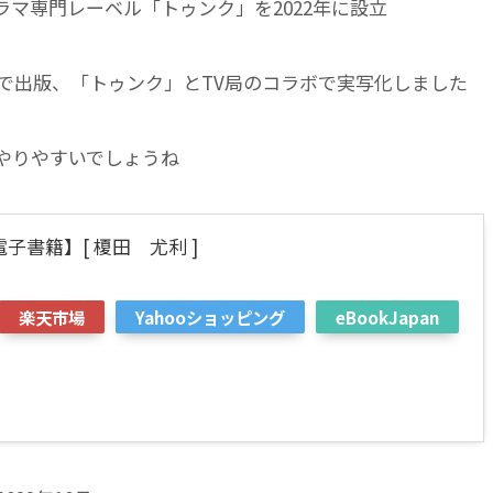
ドラマ専門レーベル「トゥンク」を2022年に設立
で出版、「トゥンク」とTV局のコラボで実写化しました
やりやすいでしょうね
子書籍】[ 榎田 尤利 ]
楽天市場
Yahooショッピング
eBookJapan