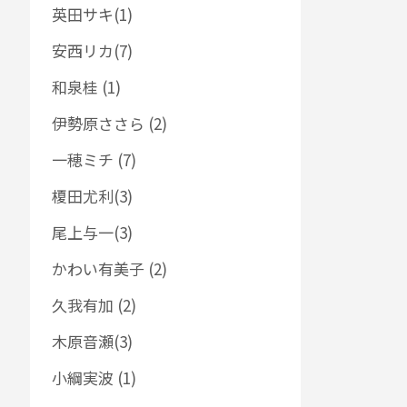
英田サキ(1)
安西リカ(7)
和泉桂 (1)
伊勢原ささら (2)
一穂ミチ (7)
榎田尤利(3)
尾上与一(3)
かわい有美子 (2)
久我有加 (2)
木原音瀬(3)
小綱実波 (1)