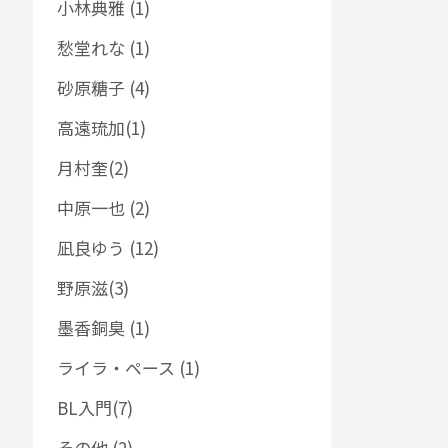
小林典雅 (1)
愁堂れな (1)
砂原糖子 (4)
高遠琉加(1)
月村奎(2)
中原一也 (2)
凪良ゆう (12)
野原滋(3)
墨香銅臭 (1)
ライラ・ペース (1)
BL入門(7)
その他 (2)