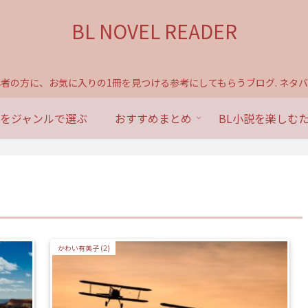
BL NOVEL READER
心者の方に、お気に入りの1冊を見つける参考にしてもらうブログ. ネタバ
説をジャンルで選ぶ
おすすめまとめ
BL小説を楽しむ
かわい有美子 (2)