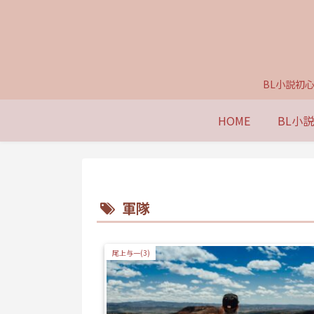
BL小説初
HOME
BL小
軍隊
尾上与一(3)