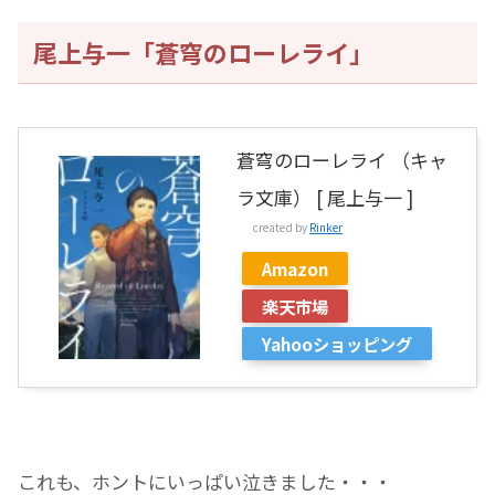
尾上与一「蒼穹のローレライ」
蒼穹のローレライ （キャ
ラ文庫） [ 尾上与一 ]
created by
Rinker
Amazon
楽天市場
Yahooショッピング
これも、ホントにいっぱい泣きました・・・