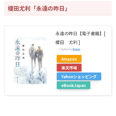
榎田尤利「永遠の昨日」
永遠の昨日【電子書籍】[
榎田 尤利 ]
created by
Rinker
Amazon
楽天市場
Yahooショッピング
eBookJapan