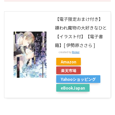
【電子限定おまけ付き】
嫌われ魔物の大好きなひと
【イラスト付】【電子書
籍】[ 伊勢原ささら ]
created by
Rinker
Amazon
楽天市場
Yahooショッピング
eBookJapan