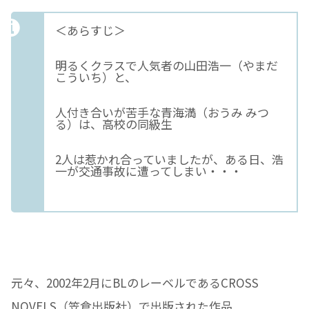
＜あらすじ＞
明るくクラスで人気者の山田浩一（やまだ
こういち）と、
人付き合いが苦手な青海満（おうみ みつ
る）は、高校の同級生
2人は惹かれ合っていましたが、ある日、浩
一が交通事故に遭ってしまい・・・
元々、2002年2月にBLのレーベルであるCROSS
NOVELS（笠倉出版社）で出版された作品