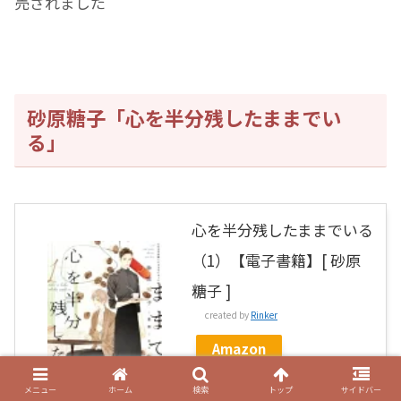
売されました
砂原糖子「心を半分残したままでい
る」
心を半分残したままでいる
（1）【電子書籍】[ 砂原
糖子 ]
created by
Rinker
Amazon
楽天市場
メニュー
ホーム
検索
トップ
サイドバー