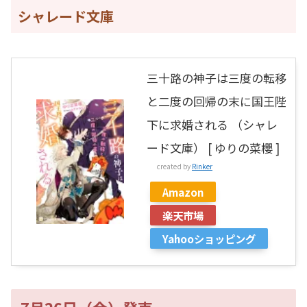
シャレード文庫
三十路の神子は三度の転移
と二度の回帰の末に国王陛
下に求婚される （シャレ
ード文庫） [ ゆりの菜櫻 ]
created by
Rinker
Amazon
楽天市場
Yahooショッピング