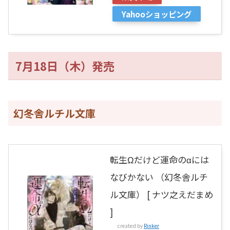
Yahooショッピング
7月18日（木）発売
幻冬舎ルチル文庫
転生Ωだけど運命のαには
なびかない （幻冬舎ルチ
ル文庫） [ ナツ之えだまめ
]
created by
Rinker