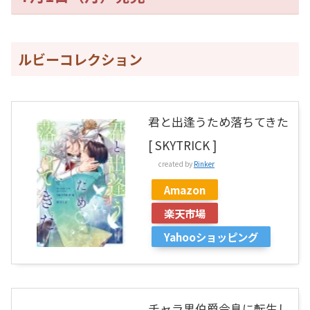
ルビーコレクション
君と出逢うため落ちてきた
[ SKYTRICK ]
created by
Rinker
Amazon
楽天市場
Yahooショッピング
チャラ男伯爵令息に転生し