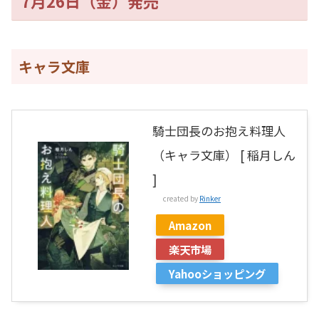
7月26日（金）発売
キャラ文庫
騎士団長のお抱え料理人
（キャラ文庫） [ 稲月しん
]
created by
Rinker
Amazon
楽天市場
Yahooショッピング