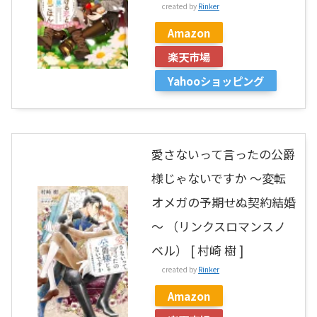
created by
Rinker
Amazon
楽天市場
Yahooショッピング
愛さないって言ったの公爵
様じゃないですか ～変転
オメガの予期せぬ契約結婚
～ （リンクスロマンスノ
ベル） [ 村崎 樹 ]
created by
Rinker
Amazon