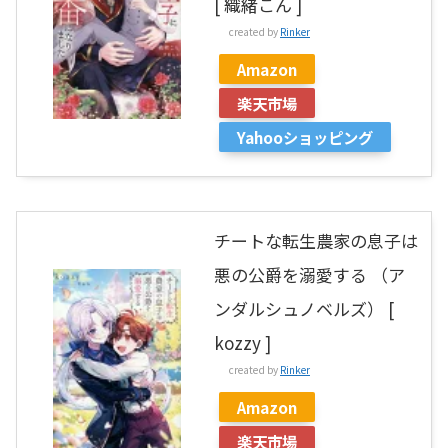
[ 織緒こん ]
created by
Rinker
Amazon
楽天市場
Yahooショッピング
チートな転生農家の息子は
悪の公爵を溺愛する （ア
ンダルシュノベルズ） [
kozzy ]
created by
Rinker
Amazon
楽天市場