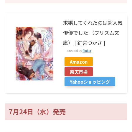
求婚してくれたのは超人気
俳優でした （プリズム文
庫） [ 釘宮つかさ ]
created by
Rinker
Amazon
楽天市場
Yahooショッピング
7月24日（水）発売