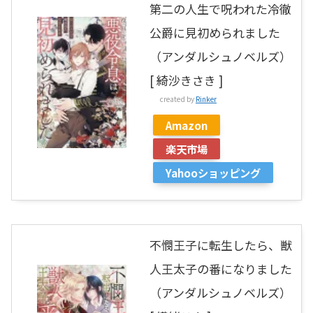
第二の人生で呪われた冷徹
公爵に見初められました
（アンダルシュノベルズ）
[ 綺沙きさき ]
created by
Rinker
Amazon
楽天市場
Yahooショッピング
不憫王子に転生したら、獣
人王太子の番になりました
（アンダルシュノベルズ）