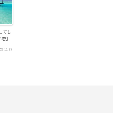
してし
い恋】
23.11.25