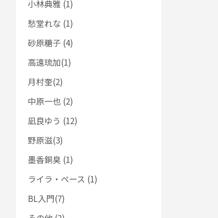
小林典雅 (1)
愁堂れな (1)
砂原糖子 (4)
高遠琉加(1)
月村奎(2)
中原一也 (2)
凪良ゆう (12)
野原滋(3)
墨香銅臭 (1)
ライラ・ペース (1)
BL入門(7)
その他 (2)