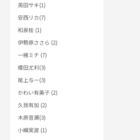
英田サキ(1)
安西リカ(7)
和泉桂 (1)
伊勢原ささら (2)
一穂ミチ (7)
榎田尤利(3)
尾上与一(3)
かわい有美子 (2)
久我有加 (2)
木原音瀬(3)
小綱実波 (1)