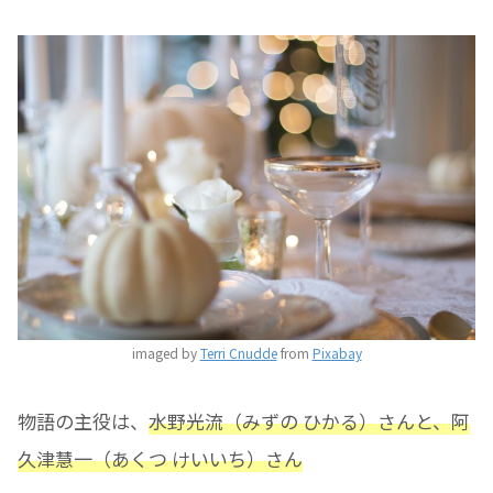
imaged by
Terri Cnudde
from
Pixabay
物語の主役は、
水野光流（みずの ひかる）さんと、阿
久津慧一（あくつ けいいち）さん