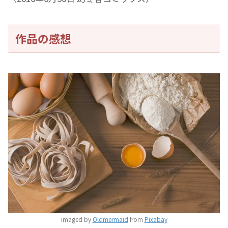
作品の感想
imaged by
Oldmermaid
from
Pixabay