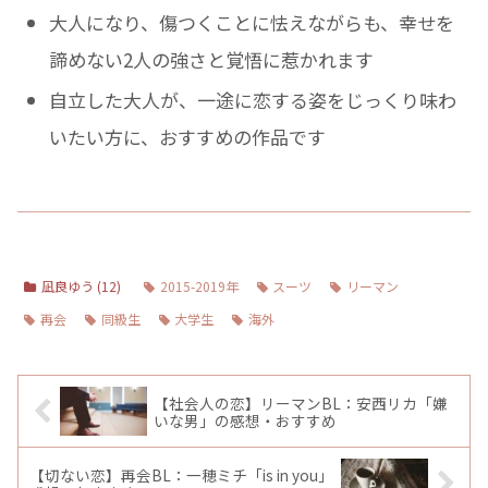
大人になり、傷つくことに怯えながらも、幸せを
諦めない2人の強さと覚悟に惹かれます
自立した大人が、一途に恋する姿をじっくり味わ
いたい方に、おすすめの作品です
凪良ゆう (12)
2015-2019年
スーツ
リーマン
再会
同級生
大学生
海外
【社会人の恋】リーマンBL：安西リカ「嫌
いな男」の感想・おすすめ
【切ない恋】再会BL：一穂ミチ「is in you」