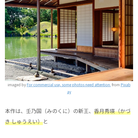
imaged by
For commercial use, some photos need attention.
from
Pixab
ay
本作は、壬乃国（みのくに）の新王、
香月秀瑛（かづ
き しゅうえい）
と