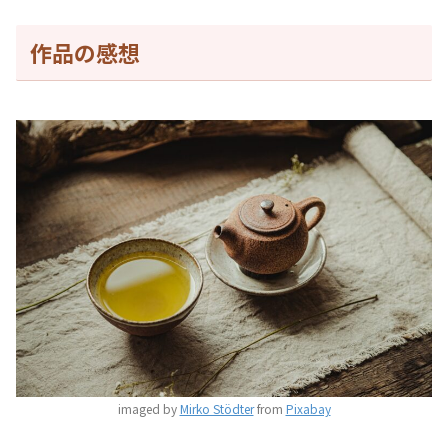
作品の感想
imaged by
Mirko Stödter
from
Pixabay