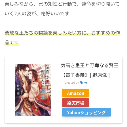
苦しみながら、己の知性と行動で、運命を切り開いて
いく2人の姿が、格好いいです
勇敢な王たちの物語を楽しみたい方に、おすすめの作
品です
気高き愚王と野卑なる賢王
【電子書籍】[ 野原滋 ]
created by
Rinker
Amazon
楽天市場
Yahooショッピング