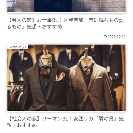
【芸人の恋】お仕事BL：久我有加「恋は読むもの語
るもの」感想・おすすめ
2023.12.11
安西リカ(7)
【社会人の恋】リーマンBL：安西リカ「隣の男」感
想・おすすめ